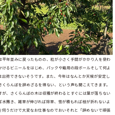
は平年並みに戻ったものの、粒が小さく手間がかかり人を使わ
かけるビニールをはじめ、パックや箱用の段ボールそして何よ
は出荷できないそうです。また、今年はなんとか天候が安定し
さくらんぼを辞めざるを得ない、という声も聞こえてきます。
すが、さくらんぼの木は収穫が終わるとすぐには葉が落ちない
ば水撒き、雑草が伸びれば除草、雪が積もれば枝が折れないよ
を伺うだけで大変なお仕事なのでおいそれと「辞めないで頑張