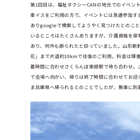
第1回目は、福祉タクシーCANの地元でのイベン
車イスをご利用の方で、イベントには急遽参加す
ありgoogleで検索してようやく見つけたとの
いるところはたくさんありますが、介護資格を保
あり、何件も断られたと仰っていました。山形新
花」まで片道約10kmで往復のご利用。料金は障害
着時間に合わせさくらんぼ東根駅で待ち合わせ。ご
で会場へ向かい、帰りは終了時間に合わせてお迎
ま兵庫県へ帰られるとのことでしたが、無事に到